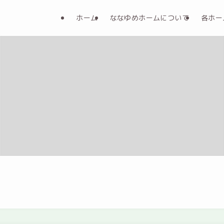
ホーム
ななゆめホームについて
各ホー
。